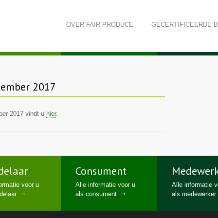
OVER
FAIR PRODUCE
GECERTIFICEERDE 
tember 2017
ber 2017 vindt u
hier
.
delaar
Consument
Medewerk
formatie voor u
Alle informatie voor u
Alle informatie 
delaar
als consument
als medewerker