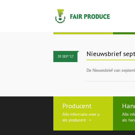
Nieuwsbrief sep
28
SEP
'17
De Nieuwsbrief van septem
Producent
Han
Alle informatie voor u
Alle in
als producent
als han