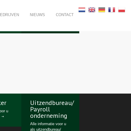
BEDRIJVEN
NIEUWS
CONTACT
er
Uitzendbureau/
Payroll
voor u
onderneming
Alle informatie voor u
als uitzendbureau/