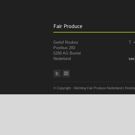
Fair Produce
Gerlof Roubos
T. 
Postbus 282
5280 AG Boxtel
Nederland
sec
© Copyright - Stichting Fair Produce Nederland | Hosting