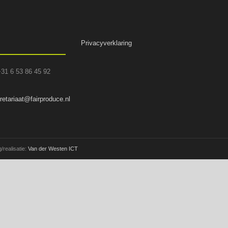
Privacyverklaring
+31 6 53 86 45 92
retariaat@fairproduce.nl
/realisatie:
Van der Westen ICT