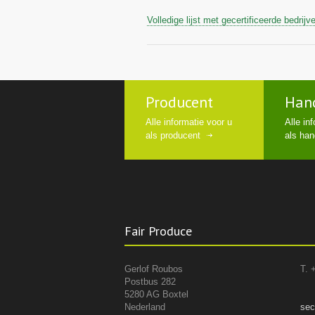
Volledige lijst met gecertificeerde bedrijv
Producent
Han
Alle informatie voor u
Alle in
als producent
als han
Fair Produce
Gerlof Roubos
T. 
Postbus 282
5280 AG Boxtel
Nederland
sec